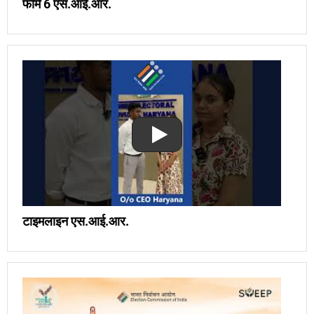
फॉर्म 6 एस.आई.आर.
टाइमलाइन एस.आई.आर.