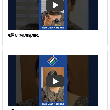
फॉर्म 8 एस.आई.आर.